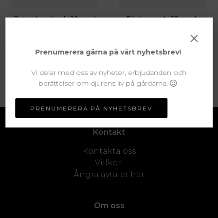
Rabarberdryck 20-pack
Fläderdryck 20-pack
×
625 KR
535 KR
Prenumerera gärna på vårt nyhetsbrev!
Vi delar med oss av nyheter, erbjudanden och
MER INFO
MER INFO
berättelser om djurens liv på gårdarna.
PRENUMERERA PÅ NYHETSBREV
Kontakt
Kontakta oss
Villkor
Ångra avtalet här
Om oss