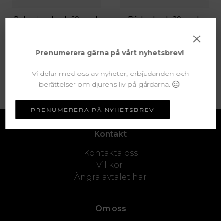
Rabarberdryck 20-pack
Fläderdryck 20-pack
×
625 KR
535 KR
Prenumerera gärna på vårt nyhetsbrev!
Vi delar med oss av nyheter, erbjudanden och
MER INFO
MER INFO
berättelser om djurens liv på gårdarna.
PRENUMERERA PÅ NYHETSBREV
Kontakt
Kontakta oss
Villkor
Ångra avtalet här
Om oss