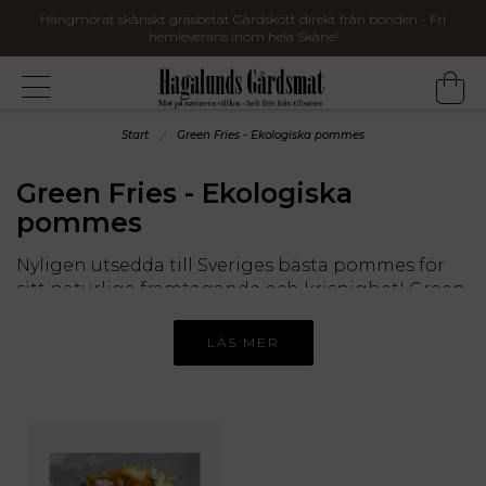
Hängmörat skånskt gräsbetat Gårdskött direkt från bonden - Fri
hemleverans inom hela Skåne!
Start
Green Fries - Ekologiska pommes
Green Fries - Ekologiska
pommes
Nyligen utsedda till Sveriges bästa pommes för
sitt naturliga framtagande och krispighet! Green
Fries pommes består enbart av potatis och
rapsolja - inga tillsatser!
LÄS MER
Att använda sig uteslutande av KRAV-certifierade
råvaror i sina pommes är en självklarhet för
Simon och Fritjof på Green Fries, som anser att
det borde vara en standard i Sverige!
Lokalt är också viktigt för Green Fries, som enbart