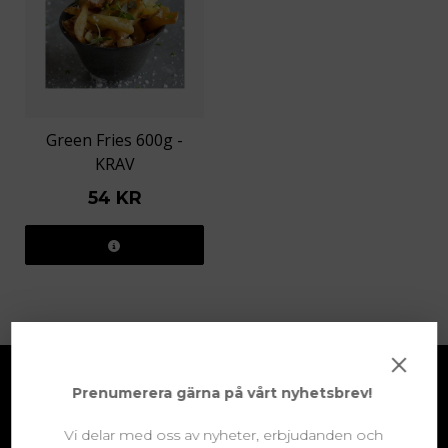
använder sig av råvaror från lokala bönder.
Potatisen odlas av Niklas Svensson bara ett par
kilometer från deras kök i Hässleholm, och
rapsoljan tas fram av Erik på Gunnarshögs Gård
på Österlen. Pommesen tas fram för att ge en
krispig yta vid tillagning - och dessutom behålls
Green Fries 600g -
skalet på!
KRAV
54 KR
MER INFO
×
Prenumerera gärna på vårt nyhetsbrev!
Kontakt
Vi delar med oss av nyheter, erbjudanden och
Kontakta oss