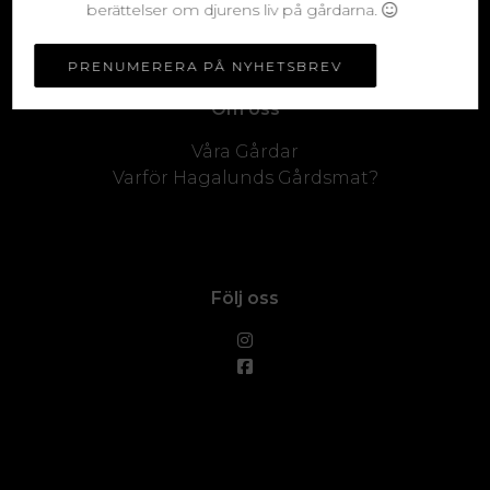
berättelser om djurens liv på gårdarna.
Villkor
Ångra avtalet här
PRENUMERERA PÅ NYHETSBREV
Om oss
Våra Gårdar
Varför Hagalunds Gårdsmat?
Följ oss