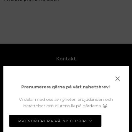
Kontakt
Kontakta oss
×
Villkor
Ångra avtalet här
Prenumerera gärna på vårt nyhetsbrev!
Vi delar med oss av nyheter, erbjudanden och
Om oss
berättelser om djurens liv på gårdarna.
Våra Gårdar
PRENUMERERA PÅ NYHETSBREV
Varför Hagalunds Gårdsmat?