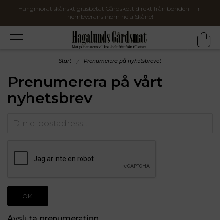
Hängmörat skånskt gräsbetat Gårdskött direkt från bonden - Fri
hemleverans inom hela Skåne!
Start
Prenumerera på nyhetsbrevet
Prenumerera på vårt
nyhetsbrev
OK
Avsluta prenumeration