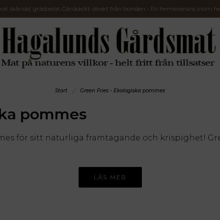
t skånskt gräsbetat Gårdskött direkt från bonden - Fri hemleverans inom he
Start
Green Fries - Ekologiska pommes
iska pommes
mes för sitt naturliga framtagande och krispighet! G
ifierade råvaror i sina pommes är en självklarhet för 
erige!
LÄS MER
 som enbart använder sig av råvaror från lokala bönder.
leholm, och rapsoljan tas fram av Erik på Gunnarshög
- och dessutom behålls skalet på!