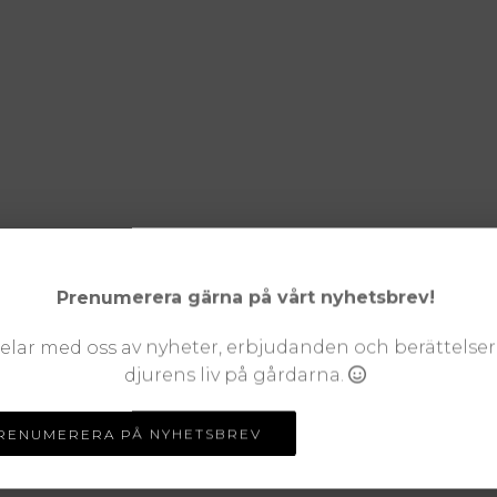
Prenumerera gärna på vårt nyhetsbrev!
delar med oss av nyheter, erbjudanden och berättelse
djurens liv på gårdarna.
RENUMERERA PÅ NYHETSBREV