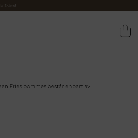
la Skåne!
reen Fries pommes består enbart av
Simon och Fritjof på Green Fries, som
 Potatisen odlas av Niklas Svensson bara
s Gård på Österlen. Pommesen tas fram