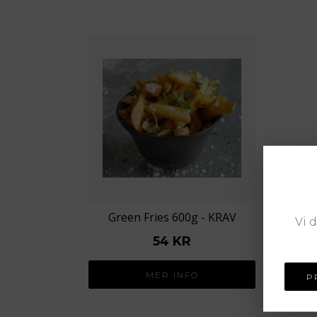
Green Fries 600g - KRAV
Vi 
54 KR
MER INFO
P