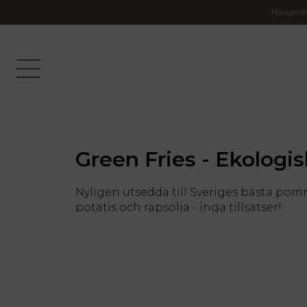
Hängmöra
Green Fries - Ekolog
Nyligen utsedda till Sveriges bästa pom
potatis och rapsolja - inga tillsatser!
Att använda sig uteslutande av KRAV-cert
anser att det borde vara en standard i Sv
Lokalt är också viktigt för Green Fries,
ett par kilometer från deras kök i Häss
för att ge en krispig yta vid tillagning 