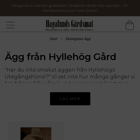
Hängmörat skånskt gräsbetat Gårdskött direkt från bonden - Fri
hemleverans inom hela Skåne!
Start
Ekologiska Ägg
Ägg från Hyllehög Gård
"Har du inte smakat äggen från Hyllehögs
Utegångshöns!?" Vi vet inte hur många gånger vi
fick frågan från våra kunder innan vi till sist slog
Jennie och Ola på Hyllehög Gård utanför
Höllviken en signal - och visst var äggen något
LÄS MER
utöver det vanliga! Om det är den genuint gula
gulan, eller vetskapen om att hönsen får leva
naturliga härliga liv vet vi inte, men vad vi vet är
att vi är jätteglada att få ha Hyllehög Gård i
Hagalunds Gårdsmats-familjen!