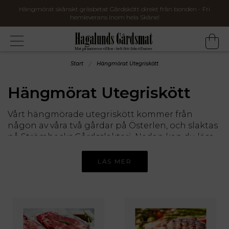
Hängmörat skånskt gräsbetat Gårdskött direkt från bonden - Fri
hemleverans inom hela Skåne!
Start
Hängmörat Utegriskött
Hängmörat Utegriskött
Vårt hängmörade utegriskött kommer från
någon av våra två gårdar på Österlen, och slaktas
på Strömbecks Gårdsslakteri. Nedan kan du läsa
om respektive gård, där utegrisarna får leva hela
sina liv fritt och naturligt!
LÄS MER
Utegrisar från Östra Kärrstorp
I Östra Kärrstorp strax utanför Sjöbo bor Sofie
Rosén och Daniel Nilsson med sina barn på en
liten gård full av allehanda djur. Djurintresset är