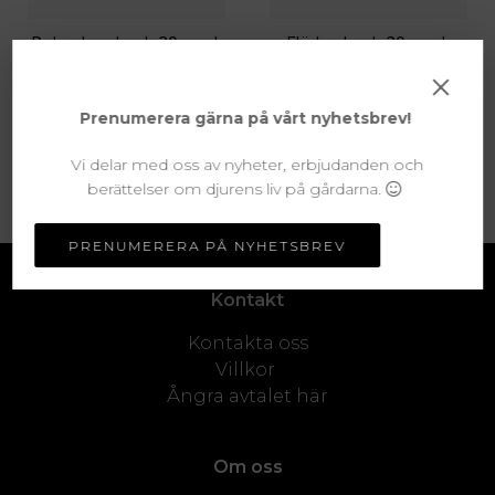
Rabarberdryck 20-pack
Fläderdryck 20-pack
×
625 KR
535 KR
Prenumerera gärna på vårt nyhetsbrev!
Vi delar med oss av nyheter, erbjudanden och
MER INFO
MER INFO
berättelser om djurens liv på gårdarna.
PRENUMERERA PÅ NYHETSBREV
Kontakt
Kontakta oss
Villkor
Ångra avtalet här
Om oss