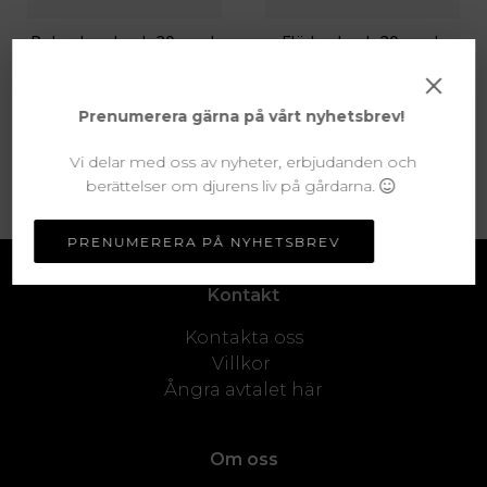
Rabarberdryck 20-pack
Fläderdryck 20-pack
×
625 KR
535 KR
Prenumerera gärna på vårt nyhetsbrev!
Vi delar med oss av nyheter, erbjudanden och
MER INFO
MER INFO
berättelser om djurens liv på gårdarna.
PRENUMERERA PÅ NYHETSBREV
Kontakt
Kontakta oss
Villkor
Ångra avtalet här
Om oss