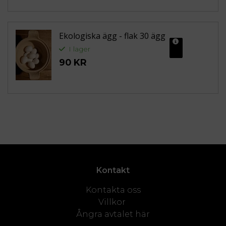
Ekologiska ägg - flak 30 ägg
I lager
MER INFO
90 KR
Kontakt
Kontakta oss
Villkor
Ångra avtalet här