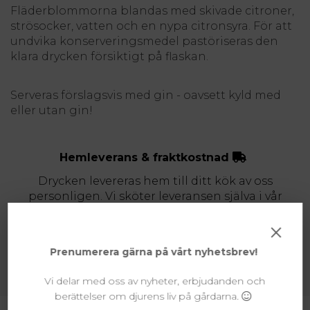
Fläderblommorna blandas med skivade citroner,
strösocker, vatten och en nypa citronsyra. För att
undvika konserveringsmedel pastöriseras den
klara drycken försiktigt på flaskan.
Serveras förslagsvis med gin - oavsett kyld med
eller utan gin!
Hemleverans & fraktkostnad
Drycken levereras hem till ditt kök av oss
personligen. Vi sköter leveransen själva i vår
kombinerade kyl- o frysbil. Vi levererar i dagsläget
×
inom hela Skåne.
FRI HEMLEVERANS INOM SKÅNES GRÄNSER!
Prenumerera gärna på vårt nyhetsbrev!
Vi delar med oss av nyheter, erbjudanden och
berättelser om djurens liv på gårdarna.