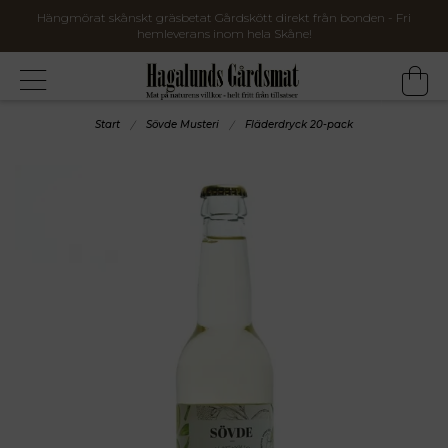
Hängmörat skånskt gräsbetat Gårdskött direkt från bonden - Fri
hemleverans inom hela Skåne!
Start
Sövde Musteri
Fläderdryck 20-pack