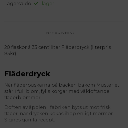
Lagersaldo
I lager
BESKRIVNING
20 flaskor á 33 centiliter Fläderdryck (literpris
85kr)
Fläderdryck
När fläderbuskarna på backen bakom Musteriet
står i full blom, fylls korgar med väldoftande
fläderblommor.
Doften av äpplen i fabriken byts ut mot frisk
fläder, när drycken kokas ihop enligt mormor
Signes gamla recept.