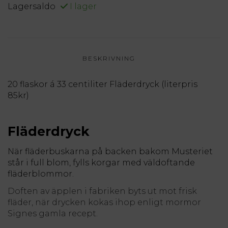
Lagersaldo
I lager
BESKRIVNING
20 flaskor á 33 centiliter Fläderdryck (literpris
85kr)
Fläderdryck
När fläderbuskarna på backen bakom Musteriet
står i full blom, fylls korgar med väldoftande
fläderblommor.
Doften av äpplen i fabriken byts ut mot frisk
fläder, när drycken kokas ihop enligt mormor
Signes gamla recept.