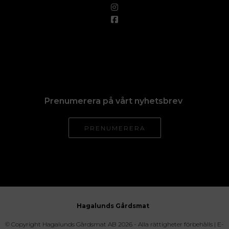
Prenumerera på vårt nyhetsbrev
PRENUMERERA
Hagalunds Gårdsmat
© Copyright Hagalunds Gårdsmat AB 2026 - Alla rättigheter förbehålls |
E-