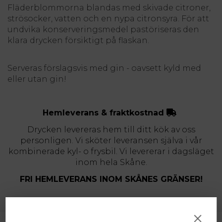
Fläderblommorna blandas med skivade citroner,
strösocker, vatten och en nypa citronsyra. För att
undvika konserveringsmedel pastöriseras den
klara drycken försiktigt på flaskan.
Serveras förslagsvis med gin - oavsett kyld med
eller utan gin!
Hemleverans & fraktkostnad
Drycken levereras hem till ditt kök av oss
personligen. Vi sköter leveransen själva i vår
kombinerade kyl- o frysbil. Vi levererar i dagsläget
inom hela Skåne.
FRI HEMLEVERANS INOM SKÅNES GRÄNSER!
×