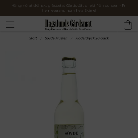
Hängmörat skånskt gräsbetat Gårdskött direkt från bonden - Fri
hemleverans inom hela Skåne!
Start
Sövde Musteri
Fläderdryck 20-pack