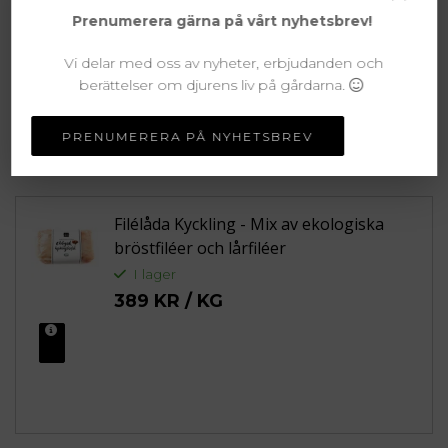
Relaterade produkter
Prenumerera gärna på vårt nyhetsbrev!
Buljongbenslådan- ca 3,5kg
Vi delar med oss av nyheter, erbjudanden och
berättelser om djurens liv på gårdarna.
I lager
MER INFO
79 KR / KG
PRENUMERERA PÅ NYHETSBREV
Filélåda Kyckling - Mix av ekologiska
bröstfiléer och lårfiléer
I lager
389 KR / KG
MER INFO