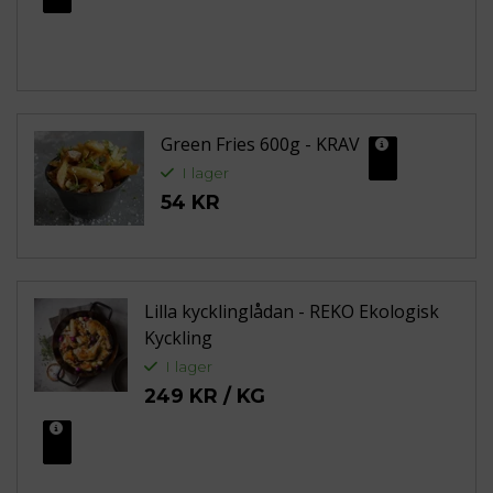
MER INFO
Green Fries 600g - KRAV
MER INFO
I lager
54 KR
Lilla kycklinglådan - REKO Ekologisk
Kyckling
I lager
249 KR / KG
MER INFO