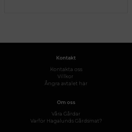
Kontakt
Kontakta oss
Villkor
Ångra avtalet här
Om oss
Våra Gårdar
Varför Hagalunds Gårdsmat?