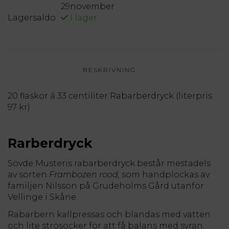
29november
Lagersaldo
I lager
BESKRIVNING
20 flaskor á 33 centiliter Rabarberdryck (literpris
97 kr)
Rarberdryck
Sövde Musteris rabarberdryck består mestadels
av sorten
Frambozen rood,
som handplockas av
familjen Nilsson på Grudeholms Gård utanför
Vellinge i Skåne.
Rabarbern kallpressas och blandas med vatten
och lite strösocker för att få balans med syran.